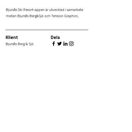
Bjursås Ski Resort-appen är utvecklad i samarbete
mellan Bjursås Berg&Sjö och Tension Graphics.
Klient
Dela
Bjursås Berg & Sjö
Plattform
Typ
ar
Android,
Offentlig app för
iOS
skidortsturism
Publicerad
Mars 2023
Funktion
er
Områdeskarta, sociala medier, nyhetsflöde,
områdesinformation, resortguide, etc.